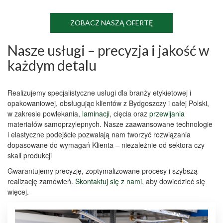
ZOBACZ NASZĄ OFERTĘ
Nasze usługi – precyzja i jakość w
każdym detalu
Realizujemy specjalistyczne
usługi dla branży etykietowej i
opakowaniowej
, obsługując klientów z
Bydgoszczy
i całej Polski,
w zakresie
powlekania
,
laminacji
,
cięcia
oraz
przewijania
materiałów samoprzylepnych
. Nasze zaawansowane
technologie
i elastyczne podejście pozwalają nam tworzyć
rozwiązania
dopasowane do wymagań
Klienta
– niezależnie od
sektora
czy
skali
produkcji
Gwarantujemy precyzję, zoptymalizowane procesy i szybszą
realizację zamówień.
Skontaktuj się z nami
, aby dowiedzieć się
więcej.