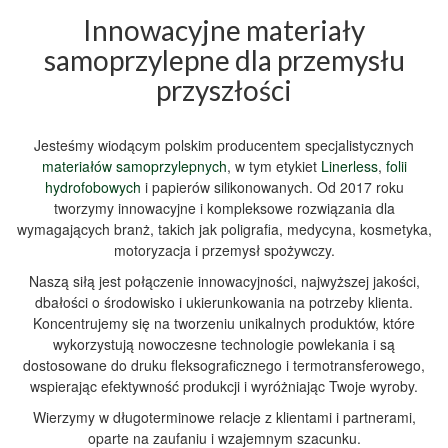
Innowacyjne
materiały
samoprzylepne
dla przemysłu
przyszłości
Jesteśmy wiodącym polskim
producentem specjalistycznych
materiałów samoprzylepnych
, w tym
etykiet
Linerless
,
folii
hydrofobowych
i
papierów silikonowanych
. Od 2017 roku
tworzymy
innowacyjne
i kompleksowe rozwiązania dla
wymagających branż, takich jak
poligrafia
,
medycyna
,
kosmetyka
,
motoryzacja
i
przemysł spożywczy
.
Naszą siłą jest połączenie
innowacyjności
, najwyższej
jakości
,
dbałości o
środowisko
i ukierunkowania na potrzeby
klienta
.
Koncentrujemy się na tworzeniu unikalnych
produktów
, które
wykorzystują nowoczesne
technologie powlekania
i są
dostosowane do
druku fleksograficznego
i
termotransferowego
,
wspierając efektywność
produkcji
i wyróżniając Twoje wyroby.
Wierzymy w długoterminowe relacje z
klientami
i partnerami,
oparte na zaufaniu i wzajemnym szacunku.