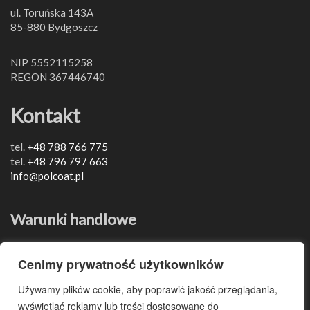
ul. Toruńska 143A
85-880 Bydgoszcz
NIP 5552115258
REGON 367446740
Kontakt
tel.
+48 788 766 775
tel.
+48 796 797 663
info@polcoat.pl
Warunki handlowe
Ogólne warunki handlowe – OWH
Cenimy prywatność użytkowników
Szczegółowe warunki gwarancji – SWR
Formularz Reklamacyjny
Używamy plików cookie, aby poprawić jakość przeglądania,
wyświetlać reklamy lub treści dostosowane do