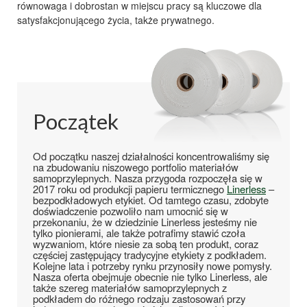
równowaga i dobrostan w miejscu pracy są kluczowe dla
satysfakcjonującego życia, także prywatnego.
Początek
Od początku naszej działalności koncentrowaliśmy się
na zbudowaniu niszowego portfolio
materiałów
samoprzylepnych
. Nasza przygoda rozpoczęła się w
2017 roku od
produkcji papieru termicznego
Linerless
–
bezpodkładowych etykiet
. Od tamtego czasu, zdobyte
doświadczenie pozwoliło nam umocnić się w
przekonaniu, że w dziedzinie
Linerless
jesteśmy nie
tylko pionierami, ale także potrafimy stawić czoła
wyzwaniom, które niesie za sobą ten produkt, coraz
częściej zastępujący tradycyjne
etykiety z podkładem
.
Kolejne lata i potrzeby
rynku
przynosiły nowe pomysły.
Nasza
oferta
obejmuje obecnie nie tylko
Linerless
, ale
także szereg
materiałów samoprzylepnych z
podkładem
do różnego rodzaju zastosowań przy