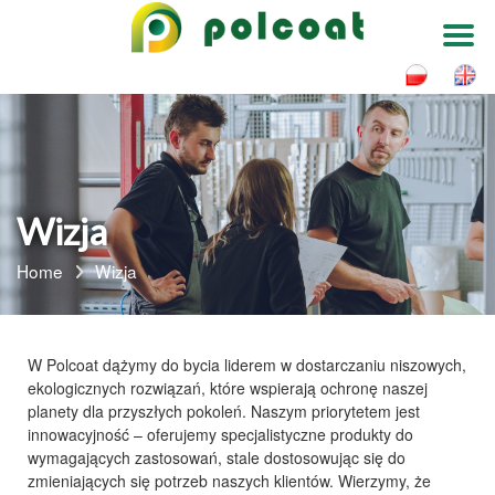
Skip
to
content
Wizja
Home
Wizja
W
Polcoat
dążymy do bycia liderem w dostarczaniu niszowych,
ekologicznych rozwiązań
, które wspierają
ochronę naszej
planety
dla przyszłych pokoleń. Naszym priorytetem jest
innowacyjność
– oferujemy
specjalistyczne produkty
do
wymagających zastosowań, stale dostosowując się do
zmieniających się potrzeb naszych
klientów
. Wierzymy, że