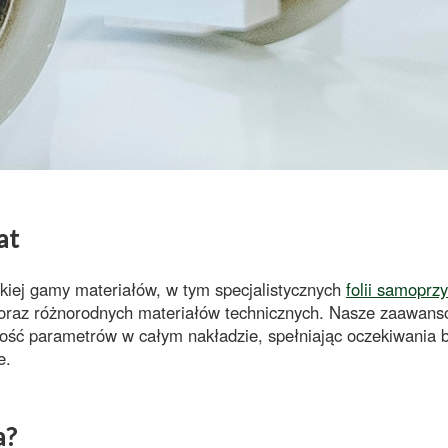
at
kiej gamy materiałów, w tym specjalistycznych
folii samoprz
oraz różnorodnych
materiałów technicznych
. Nasze zaawanso
ność parametrów
w całym nakładzie, spełniając oczekiwania b
e
.
a?