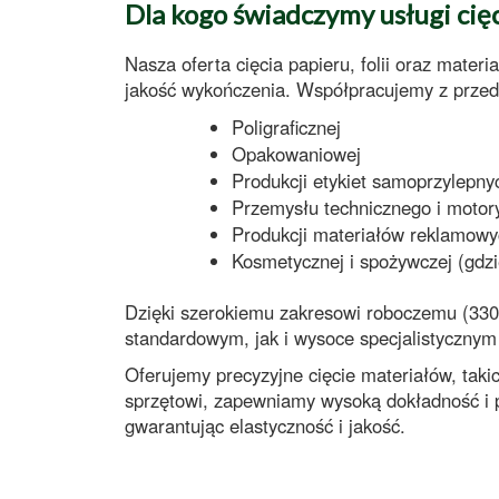
Dla kogo świadczymy usługi cię
Nasza oferta
cięcia papieru, folii oraz mate
jakość wykończenia. Współpracujemy z przed
Poligraficznej
Opakowaniowej
Produkcji etykiet samoprzylepny
Przemysłu technicznego
i
motor
Produkcji materiałów reklamow
Kosmetycznej
i
spożywczej
(gdzi
Dzięki szerokiemu zakresowi roboczemu (
33
standardowym, jak i wysoce specjalistycznym
Oferujemy
precyzyjne cięcie
materiałów, taki
sprzętowi, zapewniamy
wysoką dokładność
i
gwarantując elastyczność i jakość.