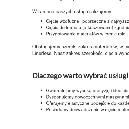
W ramach naszych usług realizujemy:
Cięcie wzdłużne
i
poprzeczne
z najwyższ
Cięcie do formatu
(arkuszowanie) zgodnie
Przygotowanie materiałów w formie
rolek
Obsługujemy szeroki zakres materiałów, w t
Linerless
. Nasz zakres
szerokości cięcia
wyno
Dlaczego warto wybrać usługi 
Gwarantujemy
wysoką precyzję
i idealni
Dysponujemy nowoczesnymi
maszynami
Oferujemy
elastyczne podejście
do każdeg
Posiadamy doświadczenie w
cięciu mate