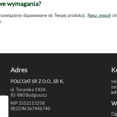
owe wymagania?
 rozwiązanie dopasowane do Twojej produkcji.
Nasz zespół
chę
m.
Adres
K
POLCOAT SP. Z O.O., SP. K.
tel
tel
ul. Toruńska 143A
in
85-880 Bydgoszcz
W
NIP 5552115258
REGON 367446740
Og