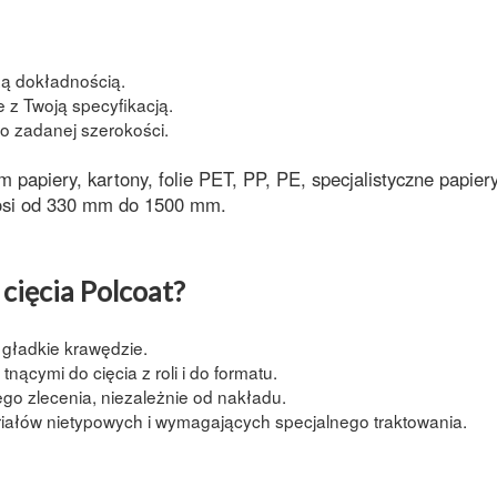
ą dokładnością.
 z Twoją specyfikacją.
o zadanej szerokości.
ym
papiery
,
kartony
,
folie PET, PP, PE
, specjalistyczne
papier
si od
330 mm do 1500 mm
.
cięcia Polcoat?
e gładkie krawędzie.
 tnącymi
do cięcia z roli i do formatu.
o zlecenia, niezależnie od nakładu.
riałów nietypowych
i wymagających specjalnego traktowania.