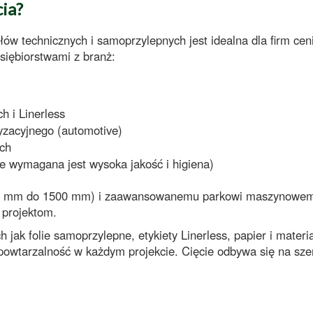
cia?
riałów technicznych i samoprzylepnych
jest idealna dla firm ce
siębiorstwami z branż:
ch
i
Linerless
yzacyjnego (automotive)
ych
e wymagana jest wysoka jakość i higiena)
0 mm do 1500 mm
) i zaawansowanemu parkowi maszynowemu
 projektom.
ch jak
folie samoprzylepne
,
etykiety Linerless
,
papier
i
materi
powtarzalność
w każdym projekcie. Cięcie odbywa się na sz