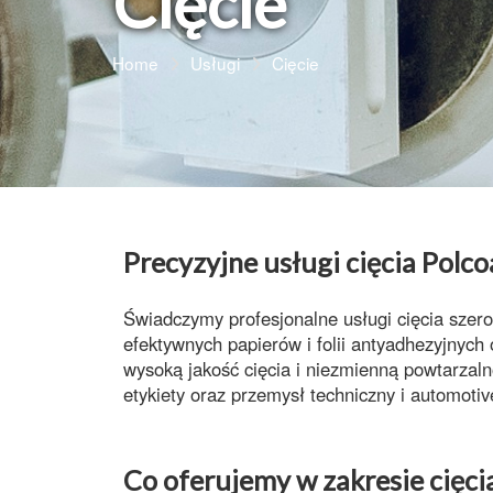
Cięcie
Home
Usługi
Cięcie
Precyzyjne usługi cięcia Polco
Świadczymy profesjonalne
usługi cięcia
szero
efektywnych
papierów i folii antyadhezyjnych
wysoką jakość cięcia
i niezmienną
powtarzal
etykiety
oraz
przemysł techniczny
i
automotiv
Co oferujemy w zakresie cięci