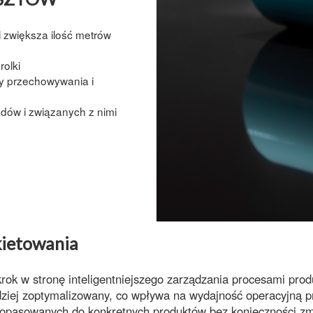
i
zwiększa ilość metrów
rolki
y przechowywania i
adów i związanych z nimi
kietowania
krok w stronę inteligentniejszego zarządzania procesami prod
dziej
zoptymalizowany
, co wpływa na
wydajność operacyjną
p
dopasowanych do konkretnych produktów bez konieczności zmi