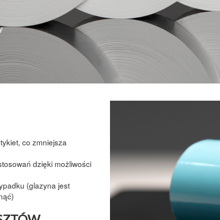
y
ykiet, co zmniejsza
tosowań dzięki możliwości
ypadku (glazyna jest
nąć)
OSZTÓW