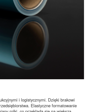
ukcyjnymi i logistycznymi. Dzięki
brakowi
rzedsiębiorstwa.
Elastyczne formatowanie
any rolki, co przekłada się na
większą