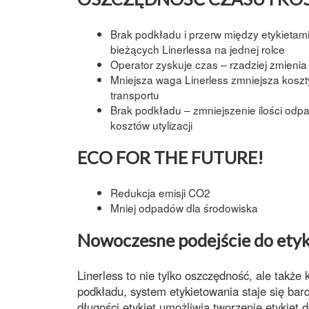
Brak
podkładu
i przerw między
etykietam
bieżących
Linerlessa
na jednej
rolce
Operator zyskuje czas – rzadziej zmienia 
Mniejsza waga
Linerless
zmniejsza koszt
transportu
Brak
podkładu
– zmniejszenie ilości odp
kosztów utylizacji
ECO FOR THE FUTURE!
Redukcja emisji CO2
Mniej odpadów dla środowiska
Nowoczesne podejście do ety
Linerless
to nie tylko oszczędność, ale także 
podkładu
, system etykietowania staje się bar
długości etykiet
umożliwia tworzenie etykiet 