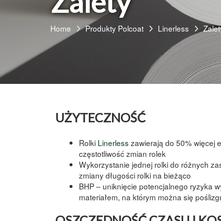
Zalety
Home
Produkty Polcoat
Linerless
Zalet
UŻYTECZNOŚĆ
Rolki
Linerless
zawierają do 50% więcej et
częstotliwość zmian rolek
Wykorzystanie jednej
rolki
do różnych zas
zmiany długości rolki na bieżąco
BHP
– uniknięcie potencjalnego ryzyka w
materiałem, na którym można się poślizg
OSZCZĘDNOŚĆ CZASU I K