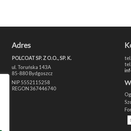
Adres
K
POLCOAT SP. Z O.O., SP. K.
tel
tel
ul. Toruńska 143A
in
85-880 Bydgoszcz
W
NIP 5552115258
REGON 367446740
Og
Sz
Fo