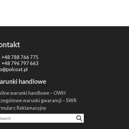
ontakt
.
+48 788 766 775
.
+48 796 797 663
fo@polcoat.pl
arunki handlowe
ólne warunki handlowe – OWH
czegółowe warunki gwarancji – SWR
rmularz Reklamacyjny